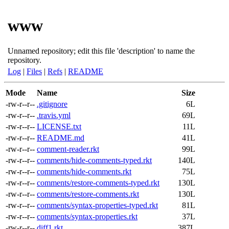
www
Unnamed repository; edit this file 'description' to name the
repository.
Log
|
Files
|
Refs
|
README
Mode
Name
Size
-rw-r--r--
.gitignore
6L
-rw-r--r--
.travis.yml
69L
-rw-r--r--
LICENSE.txt
11L
-rw-r--r--
README.md
41L
-rw-r--r--
comment-reader.rkt
99L
-rw-r--r--
comments/hide-comments-typed.rkt
140L
-rw-r--r--
comments/hide-comments.rkt
75L
-rw-r--r--
comments/restore-comments-typed.rkt
130L
-rw-r--r--
comments/restore-comments.rkt
130L
-rw-r--r--
comments/syntax-properties-typed.rkt
81L
-rw-r--r--
comments/syntax-properties.rkt
37L
-rw-r--r--
diff1.rkt
387L