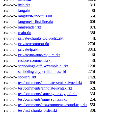
-rw-r--r--
info.rkt
31L
-rw-r--r--
lang.rkt
8L
-rw-r--r--
lang/first-line-utils.rkt
55L
-rw-r--r--
lang/meta-first-line.rkt
60L
-rw-r--r--
lang/reader.rkt
87L
-rw-r--r--
main.rkt
38L
-rw-r--r--
private/chunks-toc-prefix.rkt
4L
-rw-r--r--
private/common.rkt
270L
-rw-r--r--
private/lp.rkt
301L
-rw-r--r--
private/no-auto-require.rkt
6L
-rw-r--r--
restore-comments.rkt
3L
-rw-r--r--
scribblings/diff1-example.hl.rkt
120L
-rw-r--r--
scribblings/hyper-literate.scrbl
275L
-rw-r--r--
spoiler1.rkt
142L
-rw-r--r--
test/comments/annotate-syntax-typed.rkt
69L
-rw-r--r--
test/comments/annotate-syntax.rkt
52L
-rw-r--r--
test/comments/same-syntax-typed.rkt
33L
-rw-r--r--
test/comments/same-syntax.rkt
25L
-rw-r--r--
test/comments/test-comments-round-trip.rkt
55L
-rw-r--r--
test/test-chunks-order.rkt
30L